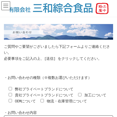
コ
ナ
ン
ビ
テ
ゲ
ン
ー
ツ
シ
へ
ョ
ス
ン
キ
に
ッ
移
ご質問やご要望がございましたら下記フォームよりご連絡くださ
プ
動
い。
必要事項をご記入の上、[送信] をクリックしてください。
・お問い合わせの種類（※複数お選びいただけます）
弊社プライベートブランドについて
貴社プライベートブランドについて
加工について
OEMについて
物流・在庫管理について
・お問い合わせ内容